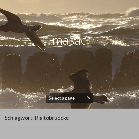
masac
Schlagwort:
Rialtobruecke